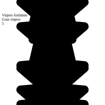
Viajero Anónimo
Gran viajero
5