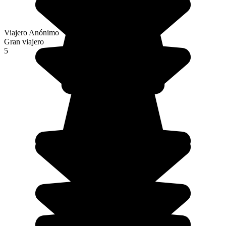
Viajero Anónimo
Gran viajero
5