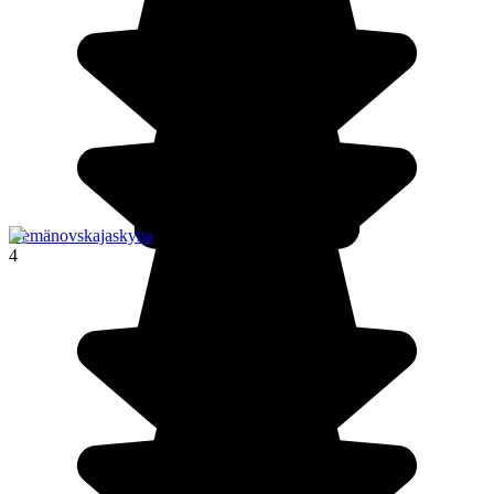
Demänovskajaskyna
4