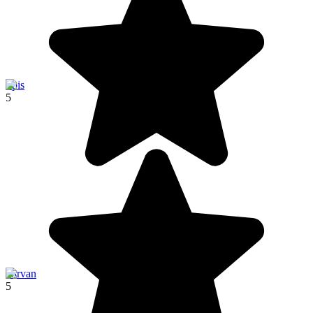
Spis
5
Kirvan
5