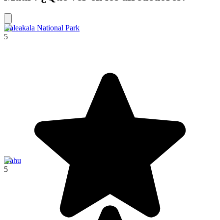
Haleakala National Park
5
Oahu
5