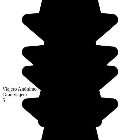
Viajero Anónimo
Gran viajero
5