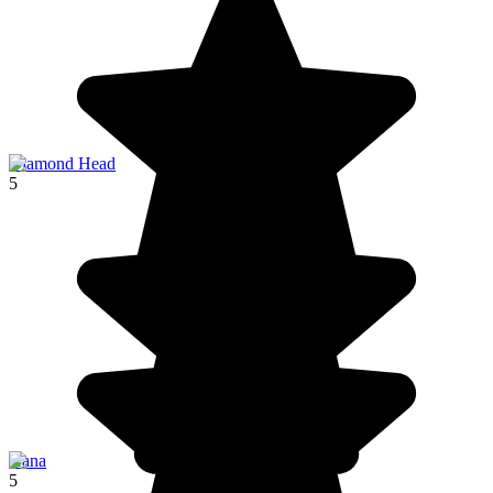
Diamond Head
5
Hana
5