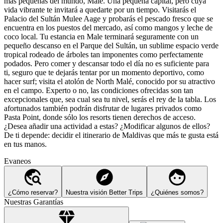
más pequeñas del mundo, Malé. Una pequeña capital, pero cuya
vida vibrante te invitará a quedarte por un tiempo. Visitarás el
Palacio del Sultán Mulee Aage y probarás el pescado fresco que se
encuentra en los puestos del mercado, así como mangos y leche de
coco local. Tu estancia en Male terminará seguramente con un
pequeño descanso en el Parque del Sultán, un sublime espacio verde
tropical rodeado de árboles tan imponentes como perfectamente
podados. Pero comer y descansar todo el día no es suficiente para
ti, seguro que te dejarás tentar por un momento deportivo, como
hacer surf; visita el atolón de North Malé, conocido por su atractivo
en el campo. Experto o no, las condiciones ofrecidas son tan
excepcionales que, sea cual sea tu nivel, serás el rey de la tabla. Los
afortunados también podrán disfrutar de lugares privados como
Pasta Point, donde sólo los resorts tienen derechos de acceso.
¿Desea añadir una actividad a estas? ¿Modificar algunos de ellos?
De ti depende: decidir el itinerario de Maldivas que más te gusta está
en tus manos.
Evaneos
¿Cómo reservar?
Nuestra visión Better Trips
¿Quiénes somos?
Nuestras Garantías