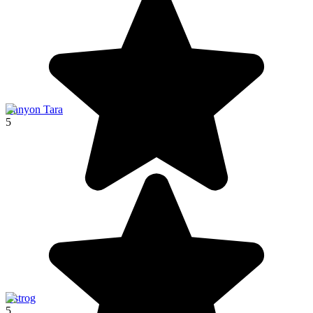
Canyon Tara
5
Ostrog
5