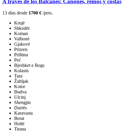
A través de los Balcanes: Cañones, reinos y costas
13 días desde
1700 €
/pers.
Krujë
Shkodër
Koman
Valbonë
Gjakovë
Prizren
Priština
Peć
Bjeshket e Bogs
Kolasin
Tara
Žabljak
Kotor
Budva
Ulcinj
Shengjin
Durrës
Karavasta
Berat
Holtë
Tirana