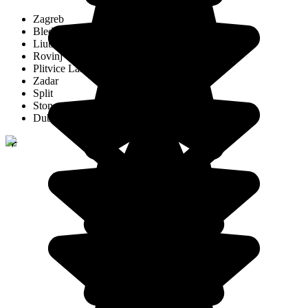
Zagreb
Bled Jezero
Liubliana
Rovinj
Plitvice Lakes National Park
Zadar
Split
Ston
Dubrovnik