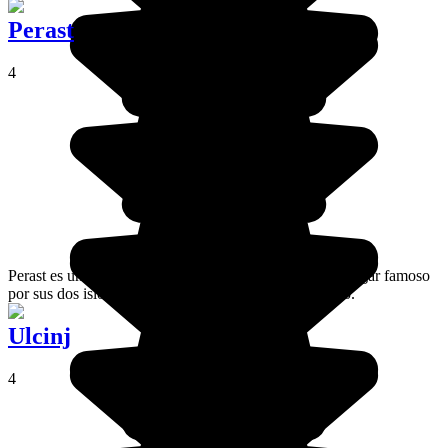
Perast
4
Perast es un pueblecito situado en las bocas de Kotor, lugar famoso
por sus dos islotes a los que se puede acceder en barco.
Ulcinj
4