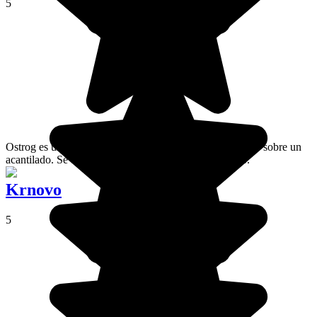
5
Ostrog es un espléndido monasterio ortodoxo, construido sobre un
acantilado. Se encuentra en el corazón de Montenegro.
Krnovo
5