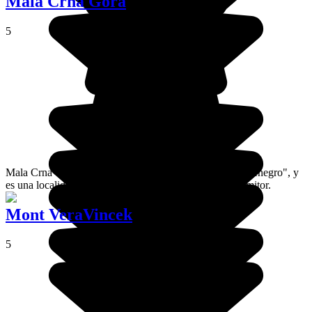
Mala Crna Gora
5
Mala Crna Gora significa literalmente el "pequeño Montenegro", y
es una localidad ubicada en el Parque Nacional de Durmitor.
Mont VeraVincek
5