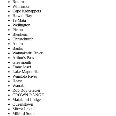
Rotorua
Whirinaki
Cape Kidnappers
Hawke Bay
Te Mata
Wellington
Picton
Blenheim
Christchurch
Akaroa
Banks
Waimakariri River
Arthur's Pass
Greymouth
Franz Josef
Lake Mapourika
Waiatoto River
Haast
Wanaka
Rob Roy Glacier
CROWN RANGE
Matakauri Lodge
Queenstown
Mirror Lake
Milford Sound