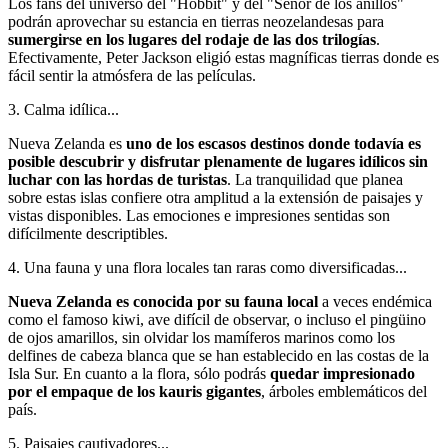
Los fans del universo del "Hobbit" y del "Señor de los anillos"
podrán aprovechar su estancia en tierras neozelandesas para
sumergirse en los lugares del rodaje de las dos trilogías
.
Efectivamente, Peter Jackson eligió estas magníficas tierras donde es
fácil sentir la atmósfera de las películas.
3
.
Calma idílica...
Nueva Zelanda es
uno de los escasos destinos donde todavía es
posible descubrir y disfrutar plenamente de lugares idílicos sin
luchar con las hordas de turistas
. La tranquilidad que planea
sobre estas islas confiere otra amplitud a la extensión de paisajes y
vistas disponibles. Las emociones e impresiones sentidas son
difícilmente descriptibles.
4
.
Una fauna y una flora locales tan raras como diversificadas...
Nueva Zelanda es conocida por su fauna local
a veces endémica
como el famoso kiwi, ave difícil de observar, o incluso el pingüino
de ojos amarillos, sin olvidar los mamíferos marinos como los
delfines de cabeza blanca que se han establecido en las costas de la
Isla Sur. En cuanto a la flora, sólo podrás
quedar impresionado
por el empaque de los kauris gigantes
, árboles emblemáticos del
país.
5
.
Paisajes cautivadores...