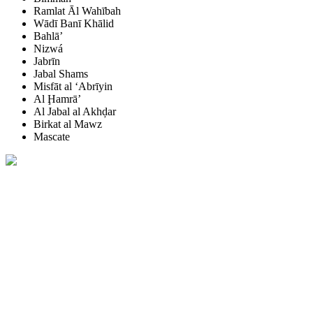
Ramlat Āl Wahībah
Wādī Banī Khālid
Bahlā’
Nizwá
Jabrīn
Jabal Shams
Misfāt al ‘Abrīyin
Al Ḩamrā’
Al Jabal al Akhḑar
Birkat al Mawz
Mascate