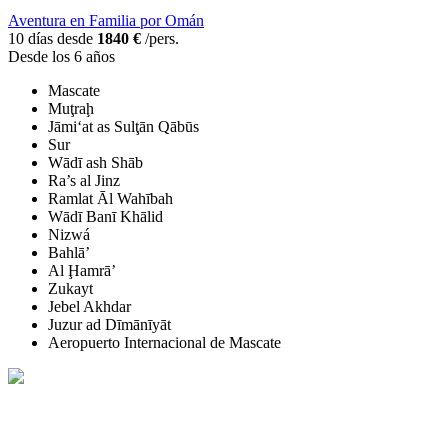
Aventura en Familia por Omán
10 días desde
1840 €
/pers.
Desde los 6 años
Mascate
Muţraḩ
Jāmi‘at as Sulţān Qābūs
Sur
Wādī ash Shāb
Ra’s al Jinz
Ramlat Āl Wahībah
Wādī Banī Khālid
Nizwá
Bahlā’
Al Ḩamrā’
Zukayt
Jebel Akhdar
Juzur ad Dīmānīyāt
Aeropuerto Internacional de Mascate