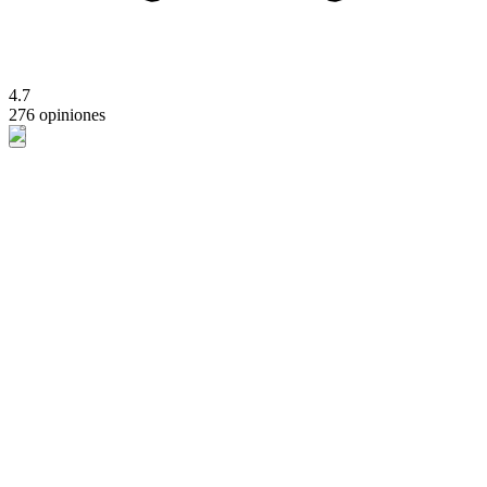
4.7
276 opiniones