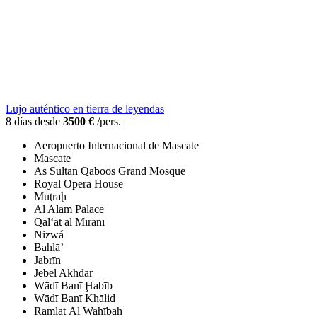
Lujo auténtico en tierra de leyendas
8 días desde
3500 €
/pers.
Aeropuerto Internacional de Mascate
Mascate
As Sultan Qaboos Grand Mosque
Royal Opera House
Muţraḩ
Al Alam Palace
Qal‘at al Mīrānī
Nizwá
Bahlā’
Jabrīn
Jebel Akhdar
Wādī Banī Ḩabīb
Wādī Banī Khālid
Ramlat Āl Wahībah