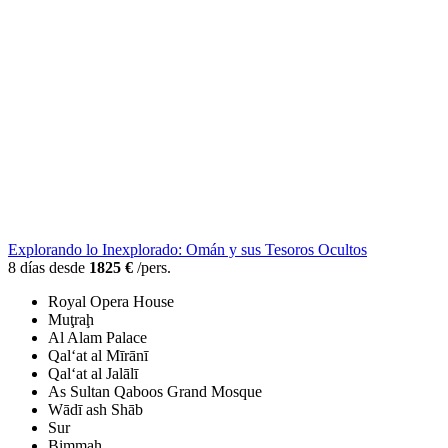
Explorando lo Inexplorado: Omán y sus Tesoros Ocultos
8 días desde
1825 €
/pers.
Royal Opera House
Muţraḩ
Al Alam Palace
Qal‘at al Mīrānī
Qal‘at al Jalālī
As Sultan Qaboos Grand Mosque
Wādī ash Shāb
Sur
Bimmah