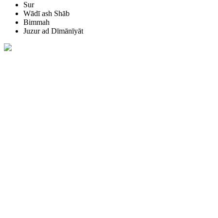
Sur
Wādī ash Shāb
Bimmah
Juzur ad Dīmānīyāt