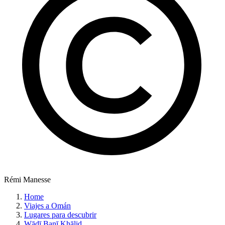
Rémi Manesse
Home
Viajes a Omán
Lugares para descubrir
Wādī Banī Khālid