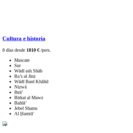
Cultura e historia
8 días desde
1810 €
/pers.
Mascate
Sur
Wādī ash Shāb
Ra’s al Jinz
Wādī Banī Khālid
Nizwá
Ibrā’
Birkat al Mawz
Bahlā’
Jebel Shams
Al Ḩamrā’