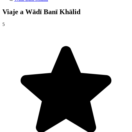
Viaje a
Wādī Banī Khālid
5