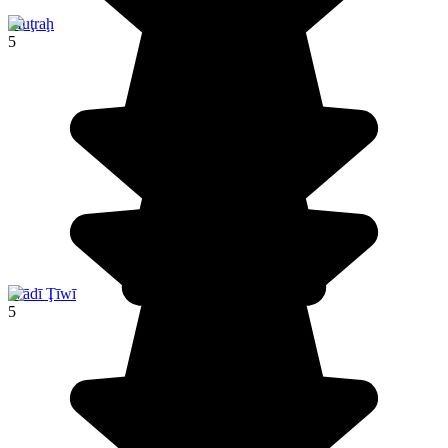
Muţraḩ
5
Wādī Ţīwī
5