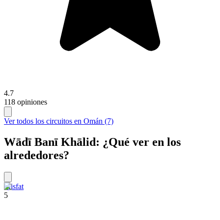
4.7
118 opiniones
Ver todos los circuitos en Omán (7)
Wādī Banī Khālid: ¿Qué ver en los
alrededores?
Misfat
5