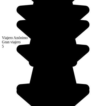
Viajero Anónimo
Gran viajero
5