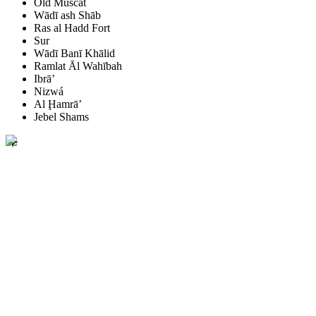
Old Muscat
Wādī ash Shāb
Ras al Hadd Fort
Sur
Wādī Banī Khālid
Ramlat Āl Wahībah
Ibrā’
Nizwá
Al Ḩamrā’
Jebel Shams