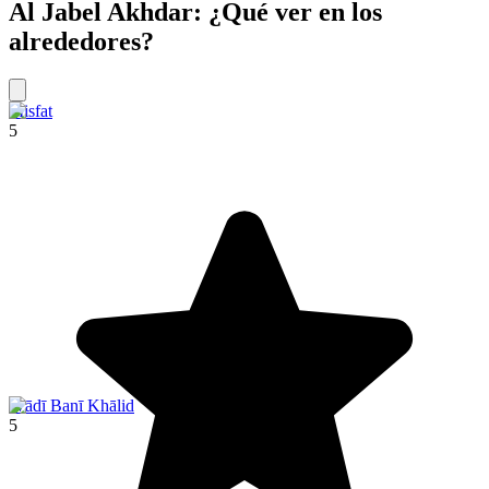
Al Jabel Akhdar: ¿Qué ver en los
alrededores?
Misfat
5
Wādī Banī Khālid
5