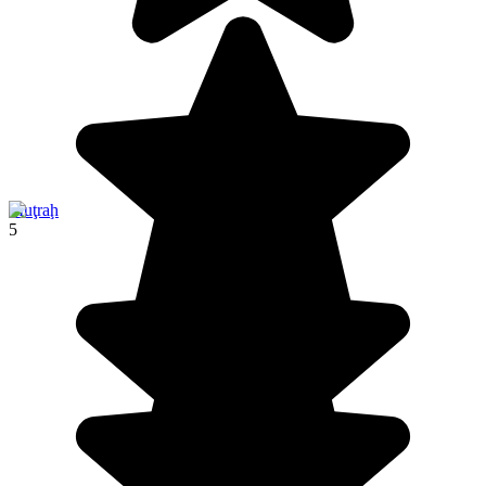
Muţraḩ
5