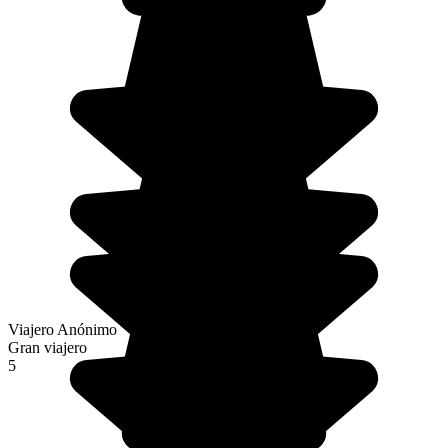
Viajero Anónimo
Gran viajero
5