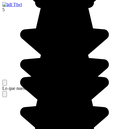
Wādī Ţīwī
5
Lo que nuestros viajeros piensan de su estancia