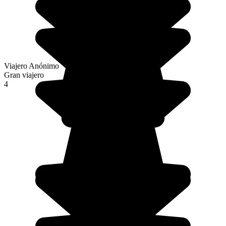
Viajero Anónimo
Gran viajero
4