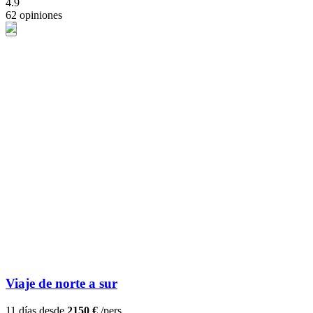
4.9
62 opiniones
Viaje de norte a sur
11 días desde
2150 €
/pers.