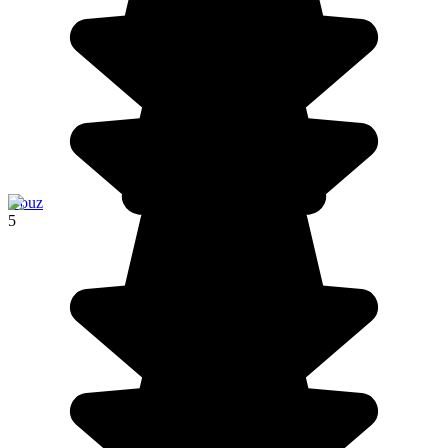
Douz
5