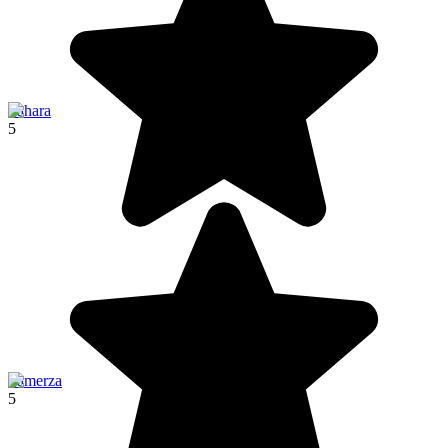
Sahara
5
Tamerza
5