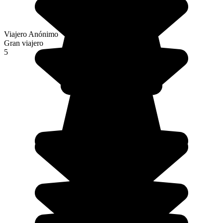
Viajero Anónimo
Gran viajero
5