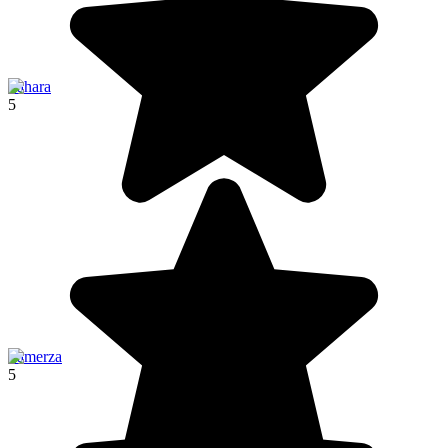
Sahara
5
Tamerza
5