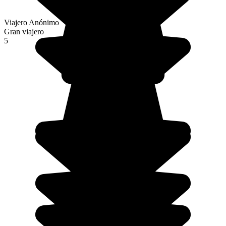
Viajero Anónimo
Gran viajero
5