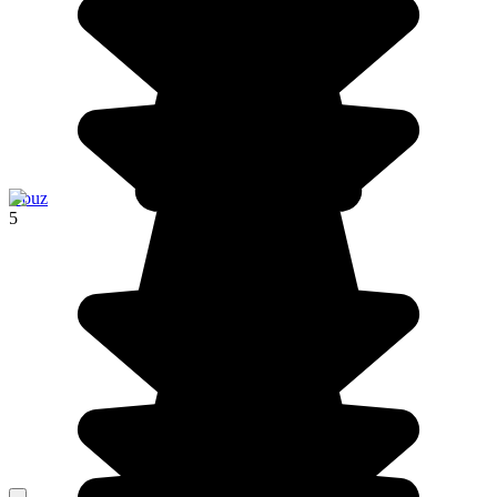
Douz
5