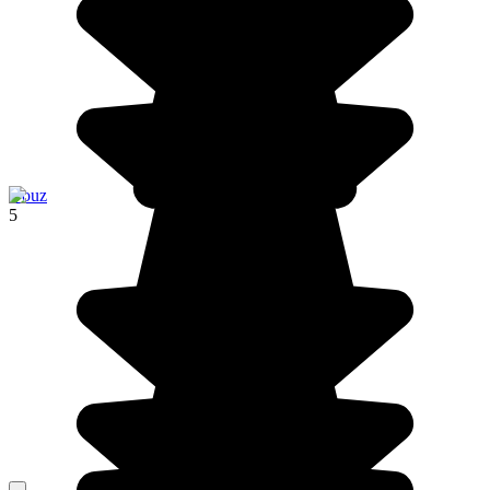
Douz
5