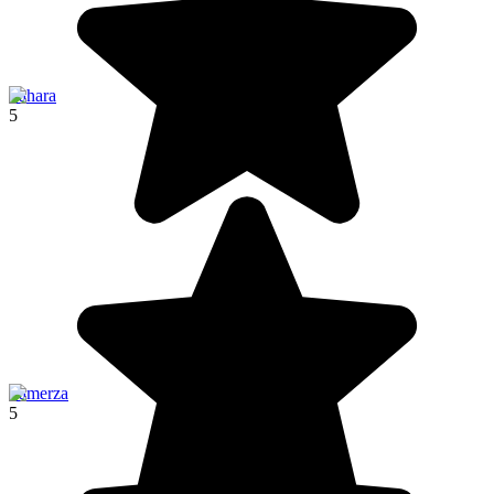
Sahara
5
Tamerza
5