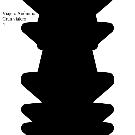
Viajero Anónimo
Gran viajero
4