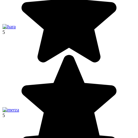
Sahara
5
Tamerza
5