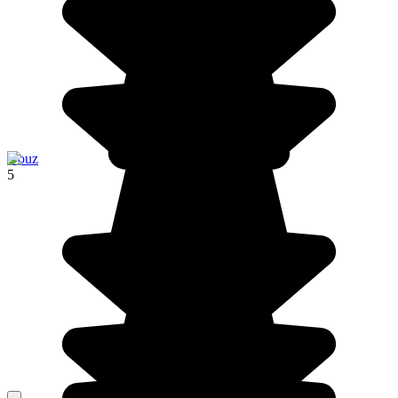
Douz
5