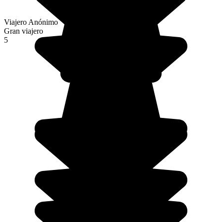
Viajero Anónimo
Gran viajero
5