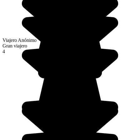
Viajero Anónimo
Gran viajero
4