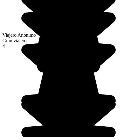
Viajero Anónimo
Gran viajero
4