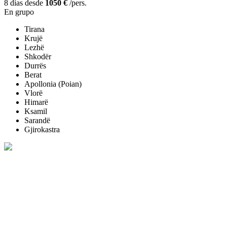
8 días desde
1050 €
/pers.
En grupo
Tirana
Krujë
Lezhë
Shkodër
Durrës
Berat
Apollonia (Poian)
Vlorë
Himarë
Ksamil
Sarandë
Gjirokastra