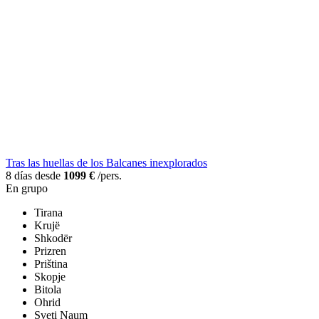
Tras las huellas de los Balcanes inexplorados
8 días desde
1099 €
/pers.
En grupo
Tirana
Krujë
Shkodër
Prizren
Priština
Skopje
Bitola
Ohrid
Sveti Naum