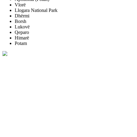
Vlorë
Llogara National Park
Dhërmi
Borsh
Lukovë
Qeparo
Himarë
Potam