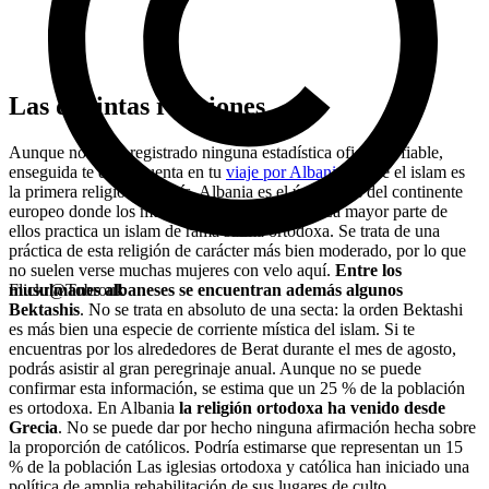
Las distintas religiones
Aunque no se ha registrado ninguna estadística oficial ni fiable,
enseguida te darás cuenta en tu
viaje por Albania
de que el islam es
la primera religión del país. Albania es el único país del continente
europeo donde los musulmanes son mayoría. La mayor parte de
ellos practica un islam de rama sunita ortodoxa. Se trata de una
práctica de esta religión de carácter más bien moderado, por lo que
no suelen verse muchas mujeres con velo aquí.
Entre los
musulmanes albaneses
se encuentran además algunos
Flickr@Tobrouk
Bektashis
. No se trata en absoluto de una secta: la orden Bektashi
es más bien una especie de corriente mística del islam. Si te
encuentras por los alrededores de Berat durante el mes de agosto,
podrás asistir al gran peregrinaje anual. Aunque no se puede
confirmar esta información, se estima que un 25 % de la población
es ortodoxa. En Albania
la religión ortodoxa ha venido desde
Grecia
. No se puede dar por hecho ninguna afirmación hecha sobre
la proporción de católicos. Podría estimarse que representan un 15
% de la población Las iglesias ortodoxa y católica han iniciado una
política de amplia rehabilitación de sus lugares de culto.