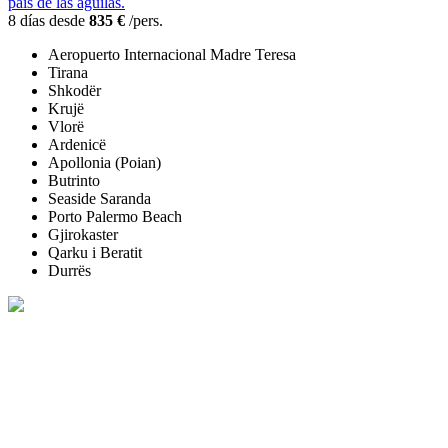
país de las águilas.
8 días desde
835 €
/pers.
Aeropuerto Internacional Madre Teresa
Tirana
Shkodër
Krujë
Vlorë
Ardenicë
Apollonia (Poian)
Butrinto
Seaside Saranda
Porto Palermo Beach
Gjirokaster
Qarku i Beratit
Durrës