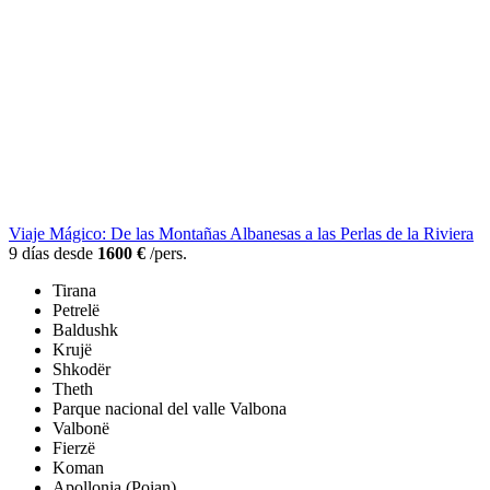
Viaje Mágico: De las Montañas Albanesas a las Perlas de la Riviera
9 días desde
1600 €
/pers.
Tirana
Petrelë
Baldushk
Krujë
Shkodër
Theth
Parque nacional del valle Valbona
Valbonë
Fierzë
Koman
Apollonia (Poian)