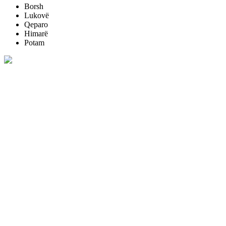
Borsh
Lukovë
Qeparo
Himarë
Potam