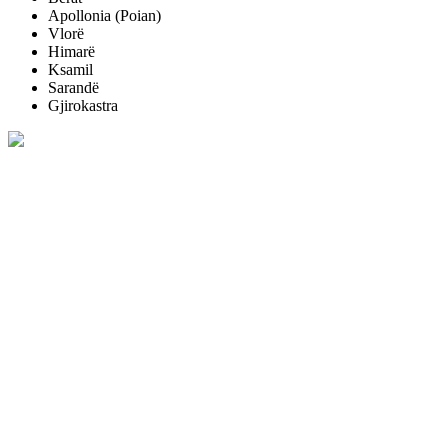
Apollonia (Poian)
Vlorë
Himarë
Ksamil
Sarandë
Gjirokastra