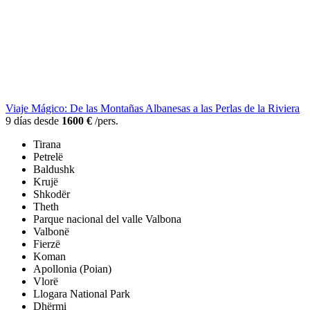
Viaje Mágico: De las Montañas Albanesas a las Perlas de la Riviera
9 días desde
1600 €
/pers.
Tirana
Petrelë
Baldushk
Krujë
Shkodër
Theth
Parque nacional del valle Valbona
Valbonë
Fierzë
Koman
Apollonia (Poian)
Vlorë
Llogara National Park
Dhërmi