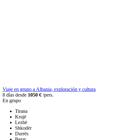
Viaje en grupo a Albania, exploración y cultura
8 días desde
1050 €
/pers.
En grupo
Tirana
Krujë
Lezhë
Shkodër
Durrës
Berat