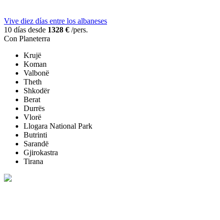
Vive diez días entre los albaneses
10 días desde
1328 €
/pers.
Con Planeterra
Krujë
Koman
Valbonë
Theth
Shkodër
Berat
Durrës
Vlorë
Llogara National Park
Butrinti
Sarandë
Gjirokastra
Tirana