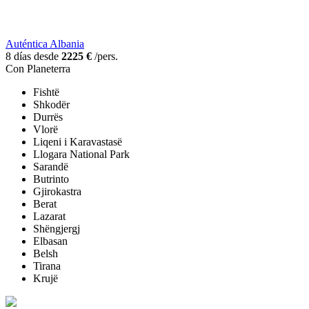
Auténtica Albania
8 días desde
2225 €
/pers.
Con Planeterra
Fishtë
Shkodër
Durrës
Vlorë
Liqeni i Karavastasë
Llogara National Park
Sarandë
Butrinto
Gjirokastra
Berat
Lazarat
Shëngjergj
Elbasan
Belsh
Tirana
Krujë