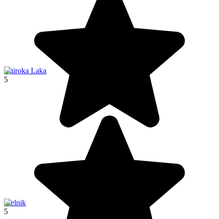
Chiroka Laka
5
Melnik
5