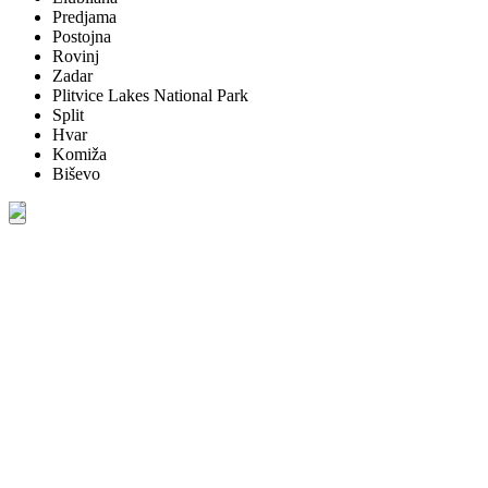
Predjama
Postojna
Rovinj
Zadar
Plitvice Lakes National Park
Split
Hvar
Komiža
Biševo