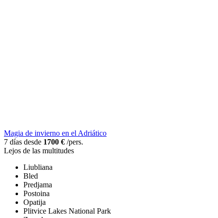
Magia de invierno en el Adriático
7 días desde
1700 €
/pers.
Lejos de las multitudes
Liubliana
Bled
Predjama
Postoina
Opatija
Plitvice Lakes National Park