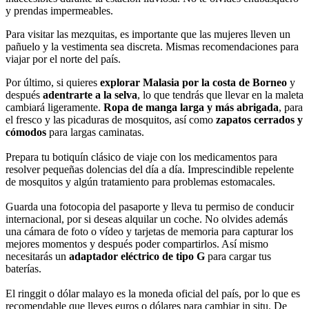
y prendas impermeables.
Para visitar las mezquitas, es importante que las mujeres lleven un
pañuelo y la vestimenta sea discreta. Mismas recomendaciones para
viajar por el norte del país.
Por último, si quieres
explorar Malasia
por la costa de Borneo
y
después
adentrarte a la selva
, lo que tendrás que llevar en la maleta
cambiará ligeramente.
Ropa de manga larga y más abrigada
, para
el fresco y las picaduras de mosquitos, así como
zapatos cerrados y
cómodos
para largas caminatas.
Prepara tu botiquín clásico de viaje con los medicamentos para
resolver pequeñas dolencias del día a día. Imprescindible repelente
de mosquitos y algún tratamiento para problemas estomacales.
Guarda una fotocopia del pasaporte y lleva tu permiso de conducir
internacional, por si deseas alquilar un coche. No olvides además
una cámara de foto o vídeo y tarjetas de memoria para capturar los
mejores momentos y después poder compartirlos. Así mismo
necesitarás un
adaptador eléctrico de tipo G
para cargar tus
baterías.
El ringgit o dólar malayo es la moneda oficial del país, por lo que es
recomendable que lleves euros o dólares para cambiar in situ. De