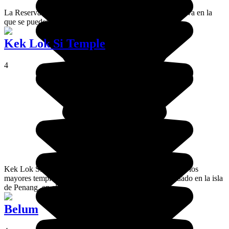
La Reserva Natural de Semenggoh Sarawak es una reserva en la
que se pueden observar orangutanes.
Kek Lok Si Temple
4
Kek Lok Si o Templo de la Felicidad Suprema es uno de los
mayores templos budistas del sudeste de Asia. Está situado en la isla
de Penang, en el estrecho de Malaca.
Belum