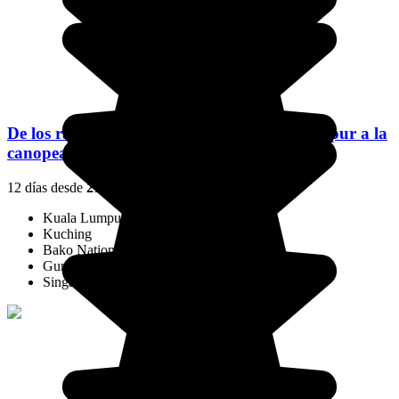
De los rascacielos de Kuala Lumpur y Singapur a la
canopea de Borneo
12 días desde
2100 €
/pers.
Kuala Lumpur
Kuching
Bako National Park
Gunung Mulu National Park
Singapur