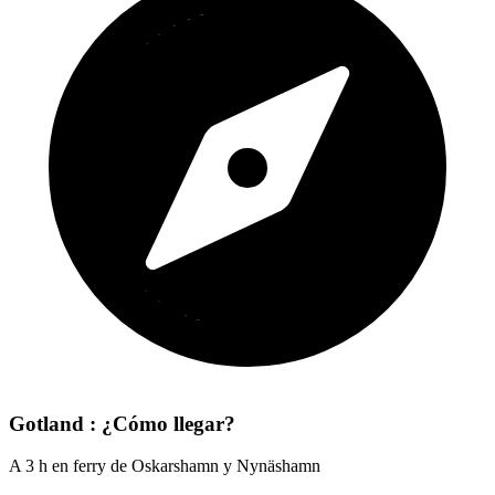
Gotland : ¿Cómo llegar?
A 3 h en ferry de Oskarshamn y Nynäshamn