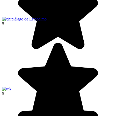
Archipiélago de Estocolmo
5
Sarek
5