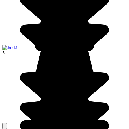
Bohuslän
5