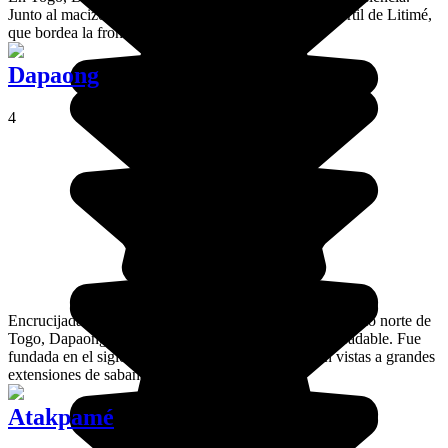
Junto al macizo de Akposso, sobresale de la llanura fértil de Litimé,
que bordea la frontera con Ghana.
Dapaong
4
Encrucijada de comercio y de comunicación en el extremo norte de
Togo, Dapaong es una ciudad de tamaño mediano agradable. Fue
fundada en el siglo XIX al pie de un acantilado con vistas a grandes
extensiones de sabana.
Atakpamé