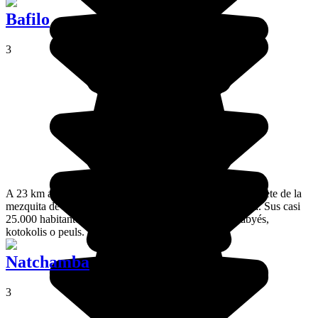
Bafilo
3
A 23 km al sur de Kara tomando la RN1 se eleva el minarete de la
mezquita de Bafilo, una comunidad de la región de Kara. Sus casi
25.000 habitantes, en su mayoría musulmanes, son kabyés,
kotokolis o peuls.
Natchamba
3