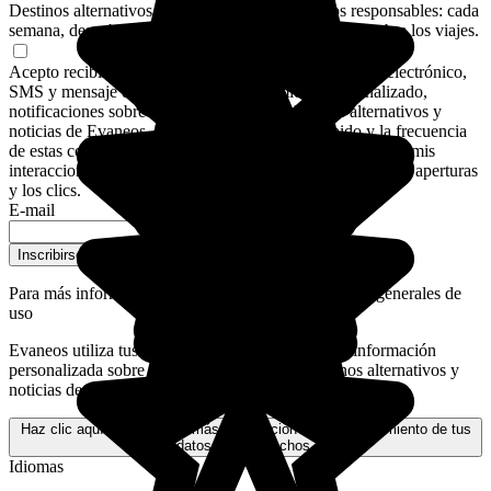
Destinos alternativos, rincones secretos, consejos responsables: cada
semana, descubre cómo cambiar tu forma de pensar sobre los viajes.
Acepto recibir comunicaciones de Evaneos por correo electrónico,
SMS y mensaje de WhatsApp: asesoramiento personalizado,
notificaciones sobre mis planes de viaje, destinos alternativos y
noticias de Evaneos. Para personalizar el contenido y la frecuencia
de estas comunicaciones, Evaneos también podrá analizar mis
interacciones con los correos electrónicos, en particular las aperturas
y los clics.
E-mail
Inscribirse a la newsletter
Para más información,
consulta nuestras condiciones generales de
uso
Evaneos utiliza tus datos personales para enviarte información
personalizada sobre tus proyectos de viaje, destinos alternativos y
noticias de Evaneos.
Haz clic aquí para obtener más información sobre el tratamiento de tus
datos y tus derechos.
Idiomas