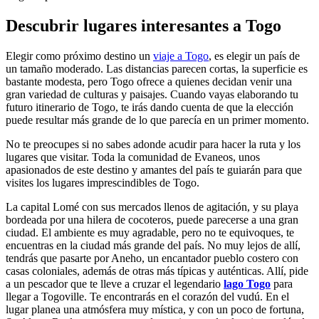
Descubrir lugares interesantes a Togo
Elegir como próximo destino un
viaje a Togo
, es elegir un país de
un tamaño moderado. Las distancias parecen cortas, la superficie es
bastante modesta, pero Togo ofrece a quienes decidan venir una
gran variedad de culturas y paisajes. Cuando vayas elaborando tu
futuro itinerario de Togo, te irás dando cuenta de que la elección
puede resultar más grande de lo que parecía en un primer momento.
No te preocupes si no sabes adonde acudir para hacer la ruta y los
lugares que visitar. Toda la comunidad de Evaneos, unos
apasionados de este destino y amantes del país te guiarán para que
visites los lugares imprescindibles de Togo.
La capital Lomé con sus mercados llenos de agitación, y su playa
bordeada por una hilera de cocoteros, puede parecerse a una gran
ciudad. El ambiente es muy agradable, pero no te equivoques, te
encuentras en la ciudad más grande del país. No muy lejos de allí,
tendrás que pasarte por Aneho, un encantador pueblo costero con
casas coloniales, además de otras más típicas y auténticas. Allí, pide
a un pescador que te lleve a cruzar el legendario
lago Togo
para
llegar a Togoville. Te encontrarás en el corazón del vudú. En el
lugar planea una atmósfera muy mística, y con un poco de fortuna,