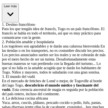
Leer más
1
.
Destino francófono
Para los que tengáis idea de francés, Togo es un país francófono. El
francés se habla en todo el territorio, así que es muy práctico para
comunicarse con la gente.
2
.
Población amable y hospitalaria
Los togoleses son agradables y te darán una calurosa bienvenida En
las tiendas o en los transportes, no es costumbre discutir los precios.
Los precios anunciados suelen ser los reales y no te cobrarán de más
por el mero hecho de ser un turista. Desafortunadamente estas
buenas maneras se van perdiendo con la llegada del turismo... Lo
que sí no falla es la amable acogida que te darán los habitantes de
Togo. Niños y mayores, todos te saludarán con una gran sonrisa.
3
.
El mundo del vudú
En el mercado de fetiches de Lomé o mejor, de Togoville al borde
del lago Togo,
descubrirás el mundo místico y fascinante del
vudú
. Esta creencia ancestral de magia es seguida por la población
del país entero, incluso del continente.
4
.
La deliciosa cocina africana
Yuca, arroz, cuscús, plátano, pescado cocido o pollo, fufu, pastas,
salsas diversas (entre ellas la de cacahuete, exquisita)... hay muchas