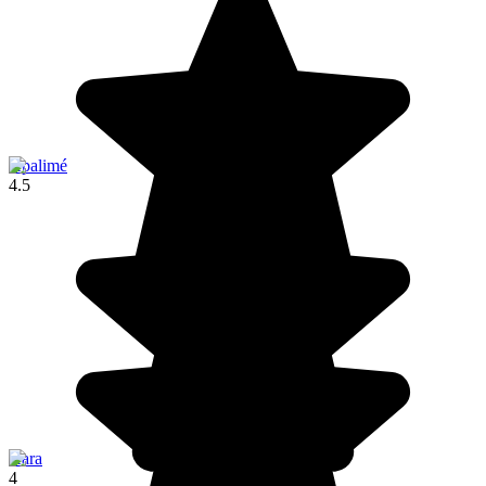
Kpalimé
4.5
Kara
4