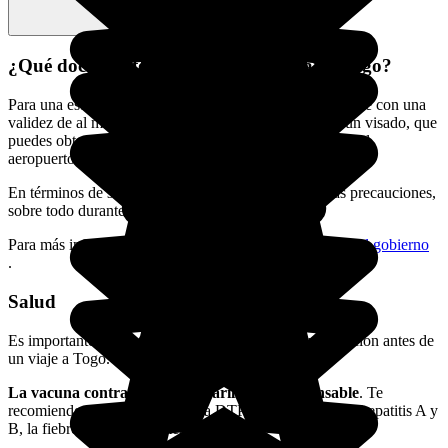
¿Qué documentos necesito para viajar a Togo?
Para una estancia en Togo hay que presentar un pasaporte con una
validez de al menos 6 meses. También será necesario un visado, que
puedes obtener en la Embajada de Togo en Madrid. En el
aeropuerto sólo se puede obtener un visado de 7 días.
En términos de seguridad, es aconsejable extremar las precauciones,
sobre todo durante los desplazamientos.
Para más información puedes consultar
la página web del gobierno
.
Salud
Es importante contratar un seguro médico y de repatriación antes de
un viaje a Togo.
La vacuna contra la fiebre amarilla es indispensable
. Te
recomiendo actualizar tu vacuna DTP y ponrte las de la hepatitis A y
B, la fiebre tifoidea y la meningitis.