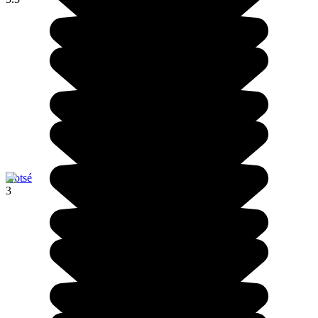
Notsé
3