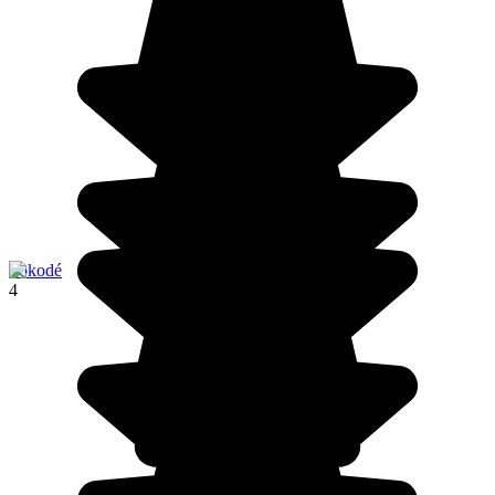
Sokodé
4