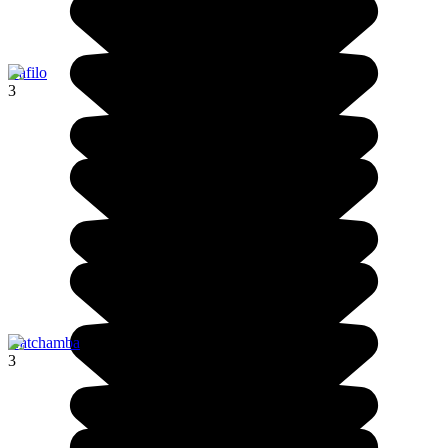
Bafilo
3
Natchamba
3