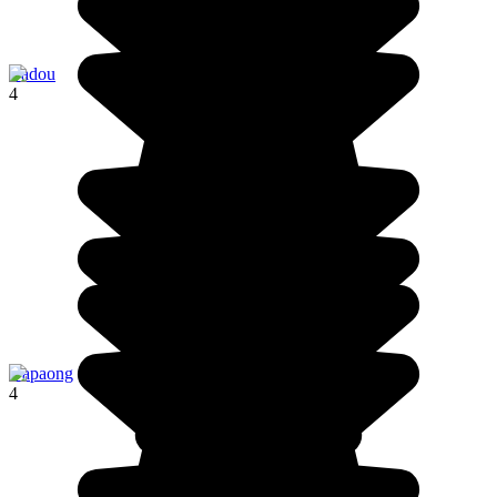
Badou
4
Dapaong
4