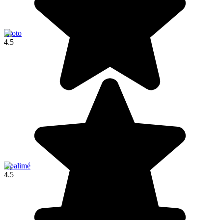
Kloto
4.5
Kpalimé
4.5