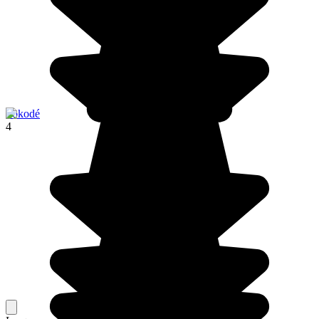
Sokodé
4