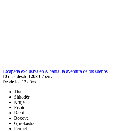
Escapada exclusiva en Albania: la aventura de tus sueños
10 días desde
1298 €
/pers.
Desde los 12 años
Tirana
Shkodër
Krujë
Fishtë
Berat
Bogovë
Gjirokastra
Përmet