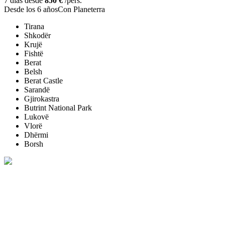
7 días desde
850 €
/pers.
Desde los 6 años
Con Planeterra
Tirana
Shkodër
Krujë
Fishtë
Berat
Belsh
Berat Castle
Sarandë
Gjirokastra
Butrint National Park
Lukovë
Vlorë
Dhërmi
Borsh