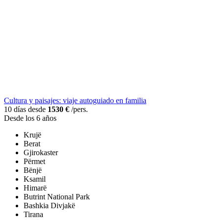
Cultura y paisajes: viaje autoguiado en familia
10 días desde
1530 €
/pers.
Desde los 6 años
Krujë
Berat
Gjirokaster
Përmet
Bënjë
Ksamil
Himarë
Butrint National Park
Bashkia Divjakë
Tirana