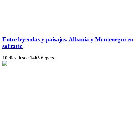
Entre leyendas y paisajes: Albania y Montenegro en
solitario
10 días desde
1465 €
/pers.