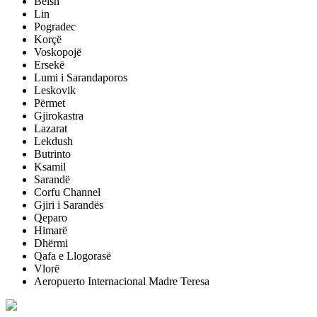
Belsh
Lin
Pogradec
Korçë
Voskopojë
Ersekë
Lumi i Sarandaporos
Leskovik
Përmet
Gjirokastra
Lazarat
Lekdush
Butrinto
Ksamil
Sarandë
Corfu Channel
Gjiri i Sarandës
Qeparo
Himarë
Dhërmi
Qafa e Llogorasë
Vlorë
Aeropuerto Internacional Madre Teresa