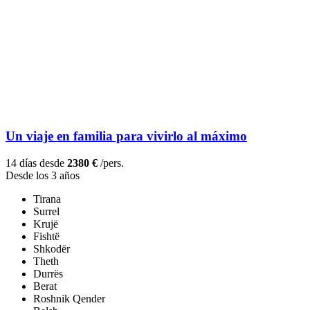
Un viaje en familia para vivirlo al máximo
14 días desde
2380 €
/pers.
Desde los 3 años
Tirana
Surrel
Krujë
Fishtë
Shkodër
Theth
Durrës
Berat
Roshnik Qender