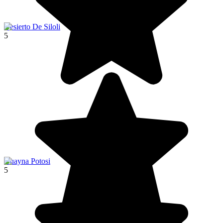
Desierto De Siloli
5
Huayna Potosi
5