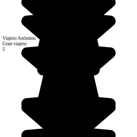
Viajero Anónimo
Gran viajero
5