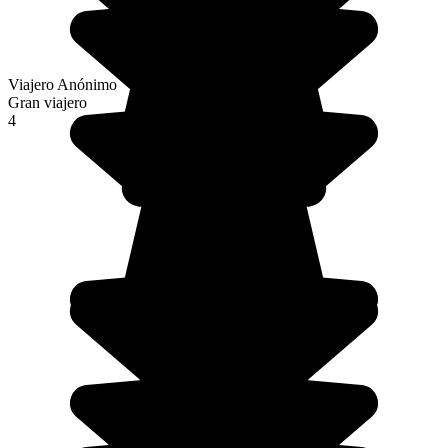
Viajero Anónimo
Gran viajero
4