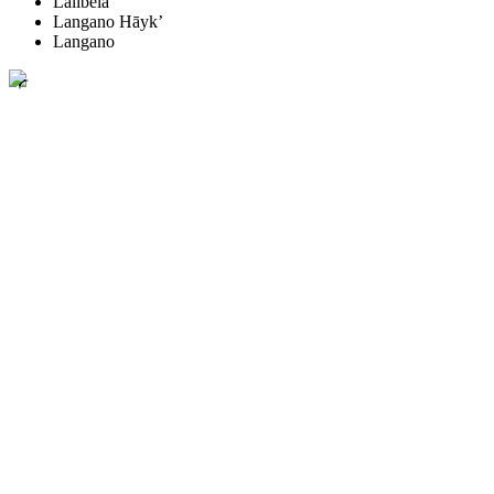
Lalibela
Langano Hāyk’
Langano