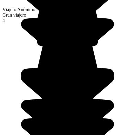
Viajero Anónimo
Gran viajero
4