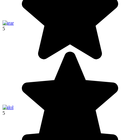
Harar
5
Dalol
5