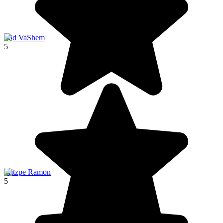
Yad VaShem
5
Mitzpe Ramon
5