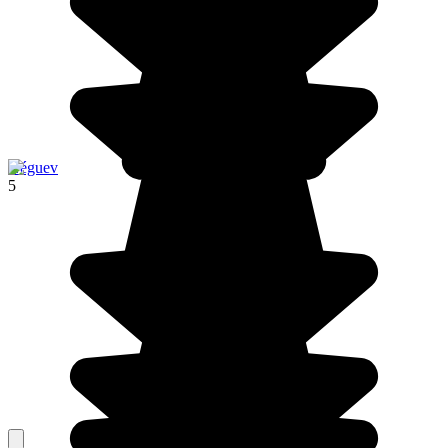
Néguev
5