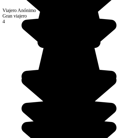
Viajero Anónimo
Gran viajero
4