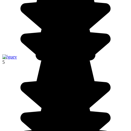
Néguev
5