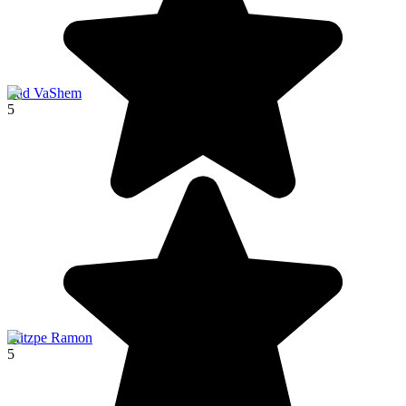
Yad VaShem
5
Mitzpe Ramon
5