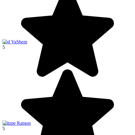
Yad VaShem
5
Mitzpe Ramon
5