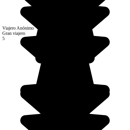
Viajero Anónimo
Gran viajero
5