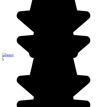
Néguev
5