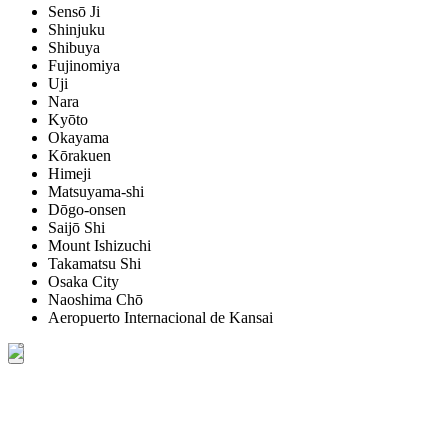
Sensō Ji
Shinjuku
Shibuya
Fujinomiya
Uji
Nara
Kyōto
Okayama
Kōrakuen
Himeji
Matsuyama-shi
Dōgo-onsen
Saijō Shi
Mount Ishizuchi
Takamatsu Shi
Osaka City
Naoshima Chō
Aeropuerto Internacional de Kansai