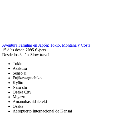
Aventura Familiar en Japón: Tokio, Montaña y Costa
15 días desde
2095 €
/pers.
Desde los 3 años
Slow travel
Tokio
Asakusa
Sensō Ji
Fujikawaguchiko
Kyōto
Nara-shi
Osaka City
Miyazu
Amanohashidate-eki
Osaka
Aeropuerto Internacional de Kansai