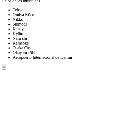
Lejos de las multitudes
Tokyo
Ōmiya Kōen
Nikkō
Shimoda
Kanaya
Kyōto
Nara-shi
Kameoka
Osaka City
Okayama Shi
Aeropuerto Internacional de Kansai