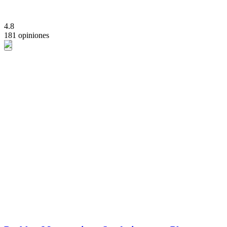
4.8
181 opiniones