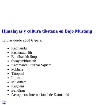
Himalayas y cultura tibetana en Bajo Mustang
12 días desde
2300 €
/pers.
Katmandú
Pashupati̇̄nāth
Baudhanāth Stupa
Swayambhunath
Kathmandu Durbar Square
Pokhara
Tatopani
Lupra
Muktināth
Kāgbeni
Bandīpur
Aeropuerto Internacional de Katmandú