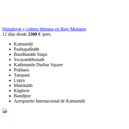
Himalayas y cultura tibetana en Bajo Mustang
12 días desde
2300 €
/pers.
Katmandú
Pashupati̇̄nāth
Baudhanāth Stupa
Swayambhunath
Kathmandu Durbar Square
Pokhara
Tatopani
Lupra
Muktināth
Kāgbeni
Bandīpur
Aeropuerto Internacional de Katmandú