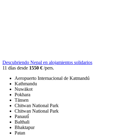
Descubriendo Nepal en alojamientos solidarios
11 días desde
1550 €
/pers.
Aeropuerto Internacional de Katmandú
Kathmandu
Nuwākot
Pokhara
Tānsen
Chitwan National Park
Chitwan National Park
Panauti̇̄
Balthali
Bhaktapur
Patan