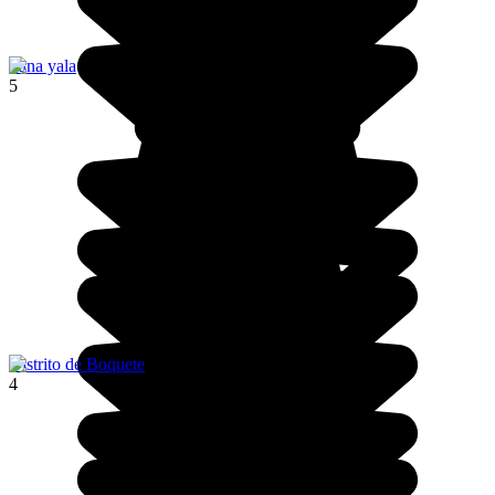
kuna yala
5
Distrito de Boquete
4