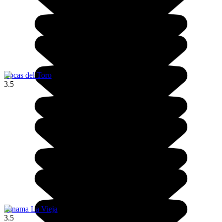
Bocas del Toro
3.5
Panama La Vieja
3.5