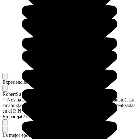
Experiencias memorables
Favoritos de nuestros viajeros
Robert
Su flechazo
Nos ha encantado la visita a las esclusas del canal de Panamá. La
amabilidad de la gente ; y como buceador las inmersiones realizadas
en el P. N. Coiba, con mucha fauna submarina.
En pareja
6/5/2025
La mejor época para ir.