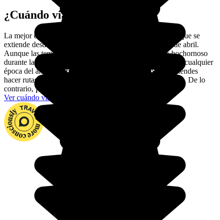
¿Cuándo viajar a Panamá?
La mejor época para viajar a Panamá es la estación seca, que se
extiende desde mediados de diciembre hasta mediados de abril.
Aunque las temperaturas son más altas y el clima más bochornoso
durante la estación lluviosa, en realidad se puede viajar en cualquier
época del año. Da prioridad a la estación seca solo si pretendes
hacer rutas de senderismo frecuentes y de largas distancias. De lo
contrario,
¡viaja cuando mejor te parezca!
Ver cuándo viajar