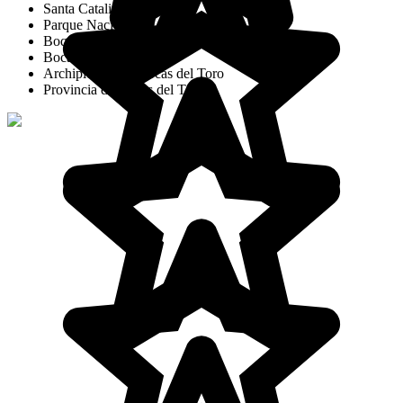
Santa Catalina
Parque Nacional de Isla Coiba
Boquete
Bocas del Toro
Archipiélago de Bocas del Toro
Provincia de Bocas del Toro