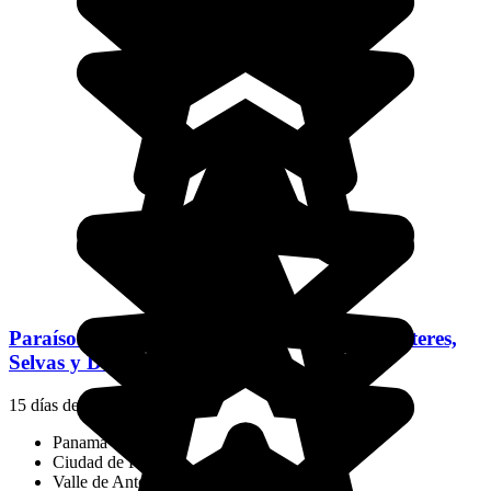
Paraísos Escondidos: Costa de Ensueño, Cráteres,
Selvas y Delfines
15 días desde
2600 €
/pers.
Panamá
Ciudad de Panamá
Valle de Antón