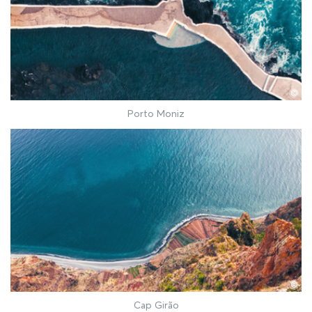
©
Porto Moniz
©
Cap Girão