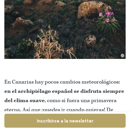
©
En Canarias hay pocos cambios meteorológicos:
en el archipiélago español se disfruta siempre
del clima suave
, como si fuera una primavera
eterna. Así que ¡puedes ir cuando quieras! De
media, las temperaturas oscilan entre los 16
Inscribirse a la newsletter
grados en invierno y 26 en verano, excepto cuando