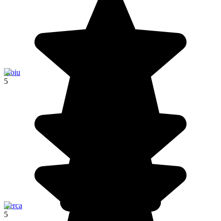
Sibiu
5
Berca
5