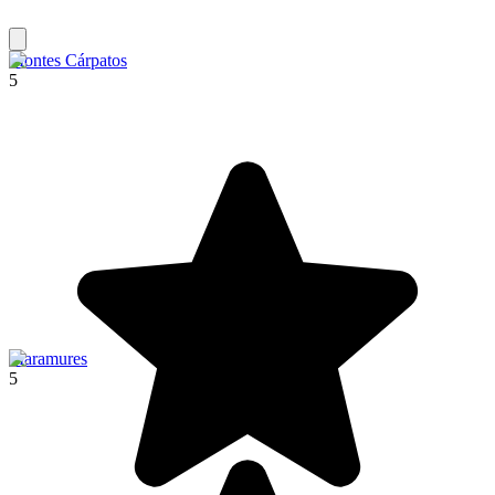
Montes Cárpatos
5
Maramures
5