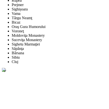
Rupea
Prejmer
Sighișoara
Vama
Târgu Neamţ
Bicaz
Oraş Gura Humorului
Voroneţ
Moldoviţa Monastery
Suceviţa Monastery
Sighetu Marmaţiei
Săpânţa
Bârsana
Sibiu
Cluj