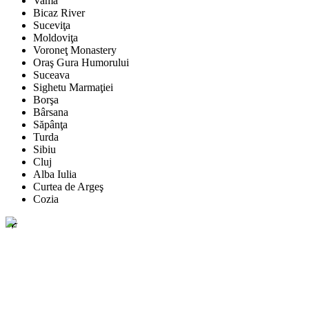
Vama
Bicaz River
Suceviţa
Moldoviţa
Voroneţ Monastery
Oraş Gura Humorului
Suceava
Sighetu Marmaţiei
Borşa
Bârsana
Săpânţa
Turda
Sibiu
Cluj
Alba Iulia
Curtea de Argeş
Cozia