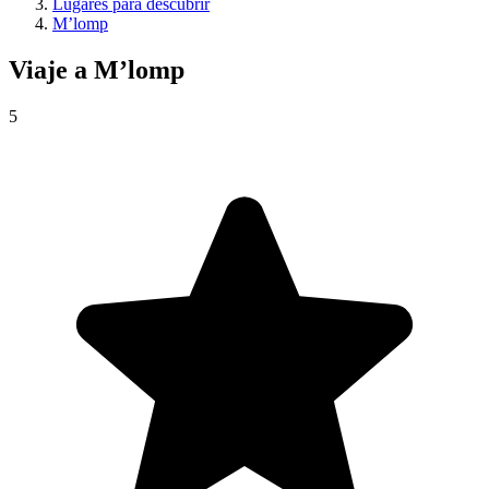
Lugares para descubrir
M’lomp
Viaje a
M’lomp
5