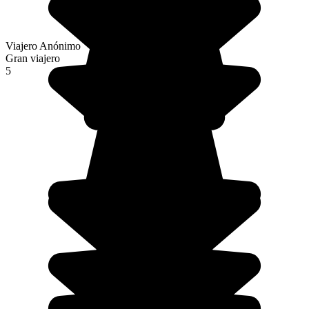
Viajero Anónimo
Gran viajero
5