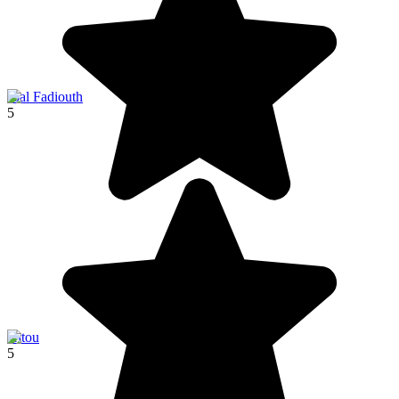
Joal Fadiouth
5
Hitou
5