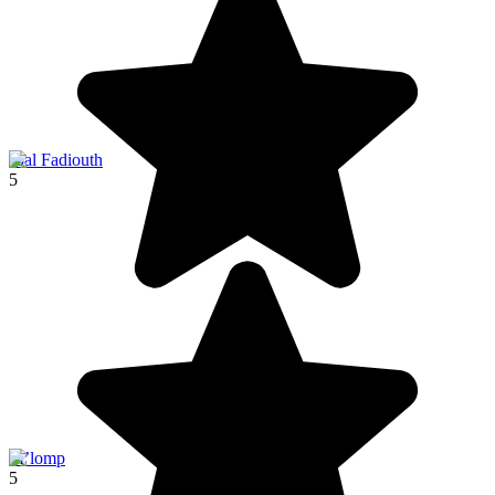
Joal Fadiouth
5
M’lomp
5