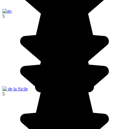
Noto
5
Île de la Sicile
5