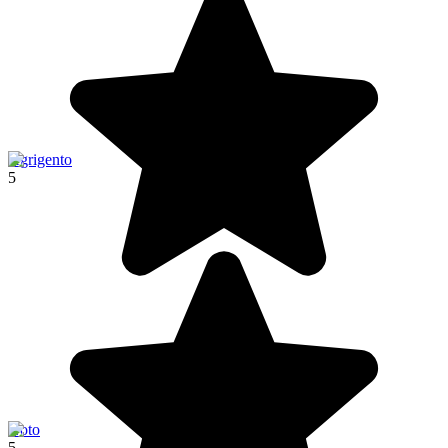
Agrigento
5
Noto
5